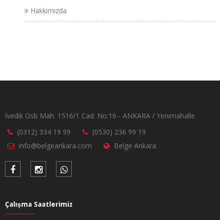
Hakkımızda
İvedik Osb Mah. 1516/1 Cad. No:16 - ANKARA / Yenimahalle
(0312) 334 19 99
(0530) 236 99 19
info@belgeankara.com
Belge Ankara
Çalışma Saatlerimiz