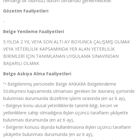
herhangi bir olumsuz durum olmaması gerekmektedir. "
Gözetim Faaliyetleri
-
Belge Yenileme Faaliyetleri
5.YILDA 2 YIL VEYA SON ALTI AY BOYUNCA ÇALIŞMIŞ OLMAK
VEYA YETERLİLİK KAPSAMINDA YER ALAN YETERLİLİK
BİRİMLERİ İÇİN TANIMLANAN UYGULAMA SINAVINDAN
BAŞARILI OLMAK
Belge Askıya Alma Faaliyetleri
“• Belgelenmiş personelin Belge ANKARA Belgelendirme
Sözleşmesi kapsamında olmaması gereken bir davranış içerisinde
bulunması durumunda düzeltme işlemi sırasında (en az 6 ay),
• Belgeye konu ulusal yeterliliklerde tanımlı bilgi, beceri ve
yetkinliklere sahip olmadığına ilişkin üçüncü tarafların şikâyette
bulunması durumunda (en az 6 ay),
• Belgenin konusu dışında kullanılmasına ilişkin üçüncü tarafların
şikâyette bulunması durumunda (en az 6 ay),