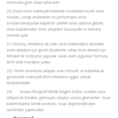
mevzuata göre sınavı iptal eder.
20) Basılı sınav materyali kullanılan sınavlarda teorik sınav
soruları, cevap anahtarları ve performans sınav
soruları/senaryoları kapalı bir şekilde sınav alanına getirilir;
sınav başlamadan önce adayların huzurunda ve kamera
önünde açılır.
21) Kuruluş, kendisine ait olan sınav merkez(ler)i dışındaki
sınav alan(lar)ı için genel ölçütlerine sahip sınav alanları için
firmalar ile sözleşme yaparak sınav alanı uygunluk formunu
MYK Web Portalına yükler.
22) Teorik sınavlarda adaylar arası mesafe ve kullanılacak
görünürlük materyali MYK rehberine uygun olarak
düzenlenebilir.
23) Sınava fotoğraflı kimlik belgesi (nüfus cüzdanı veya
ehliyet) ile beraber gelmeyen adaylar sınava giremezler. Sınav
katılımcılarının kimlik kontrolü, sınav değerlendiricileri
tarafından yapılacaktır.