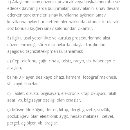
4) Adayların sınav düzenini bozacak veya başkalarını rahatsız
edecek davranışlarda bulunmaları, sınav alanını sınav devam
ederken terk etmeleri sınav kurallarına aykırıdır. Sınav
kurallarına aykırı hareket edenler hakkında tutanak tutularak
söz konusu kişi(ler) sınav salonundan çıkartılır.
5) İlgili ulusal yeterlilikte ve kuruluş prosedürlerinde aksi
düzenlenmediği sürece sınavlarda adaylar tarafından
aşağıdaki teçhizat/ekipman kullanılamaz:
a) Cep telefonu, çağrı cihazı, telsiz, radyo, vb. haberleşme
araçları,
b) MP3 Player, ses kayıt cihazı, kamera, fotoğraf makinesi,
vb. kayıt cihazları,
c) Tablet, dizüstü bilgisayarı, elektronik kitap okuyucu, akıllı
saat, vb. bilgisayar özelliği olan cihazlar,
ç) Müsvedde kâğıdı, defter, kitap, dergi, gazete, sözlük,
sözlük işlevi olan elektronik aygıt, hesap makinesi, cetvel,
pergel, açıölçer, vb. araçlar.