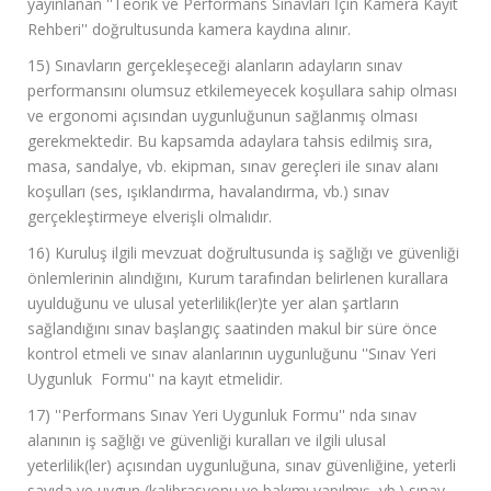
yayınlanan ''Teorik ve Performans Sınavları İçin Kamera Kayıt
Rehberi'' doğrultusunda kamera kaydına alınır.
15) Sınavların gerçekleşeceği alanların adayların sınav
performansını olumsuz etkilemeyecek koşullara sahip olması
ve ergonomi açısından uygunluğunun sağlanmış olması
gerekmektedir. Bu kapsamda adaylara tahsis edilmiş sıra,
masa, sandalye, vb. ekipman, sınav gereçleri ile sınav alanı
koşulları (ses, ışıklandırma, havalandırma, vb.) sınav
gerçekleştirmeye elverişli olmalıdır.
16) Kuruluş ilgili mevzuat doğrultusunda iş sağlığı ve güvenliği
önlemlerinin alındığını, Kurum tarafından belirlenen kurallara
uyulduğunu ve ulusal yeterlilik(ler)te yer alan şartların
sağlandığını sınav başlangıç saatinden makul bir süre önce
kontrol etmeli ve sınav alanlarının uygunluğunu ''Sınav Yeri
Uygunluk Formu'' na kayıt etmelidir.
17) ''Performans Sınav Yeri Uygunluk Formu'' nda sınav
alanının iş sağlığı ve güvenliği kuralları ve ilgili ulusal
yeterlilik(ler) açısından uygunluğuna, sınav güvenliğine, yeterli
sayıda ve uygun (kalibrasyonu ve bakımı yapılmış, vb.) sınav