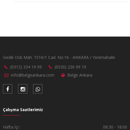
İvedik Osb Mah. 1516/1 Cad. No:16 - ANKARA / Yenimahalle
(0312) 334 19 99
(0530) 236 99 19
info@belgeankara.com
Belge Ankara
Çalışma Saatlerimiz
Hafta İçi :
08:30 - 18:00