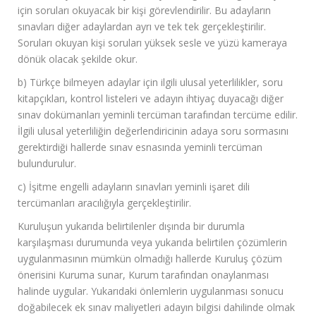
için soruları okuyacak bir kişi görevlendirilir. Bu adayların
sınavları diğer adaylardan ayrı ve tek tek gerçekleştirilir.
Soruları okuyan kişi soruları yüksek sesle ve yüzü kameraya
dönük olacak şekilde okur.
b) Türkçe bilmeyen adaylar için ilgili ulusal yeterlilikler, soru
kitapçıkları, kontrol listeleri ve adayın ihtiyaç duyacağı diğer
sınav dokümanları yeminli tercüman tarafından tercüme edilir.
İlgili ulusal yeterliliğin değerlendiricinin adaya soru sormasını
gerektirdiği hallerde sınav esnasında yeminli tercüman
bulundurulur.
c) İşitme engelli adayların sınavları yeminli işaret dili
tercümanları aracılığıyla gerçekleştirilir.
Kuruluşun yukarıda belirtilenler dışında bir durumla
karşılaşması durumunda veya yukarıda belirtilen çözümlerin
uygulanmasının mümkün olmadığı hallerde Kuruluş çözüm
önerisini Kuruma sunar, Kurum tarafından onaylanması
halinde uygular. Yukarıdaki önlemlerin uygulanması sonucu
doğabilecek ek sınav maliyetleri adayın bilgisi dahilinde olmak